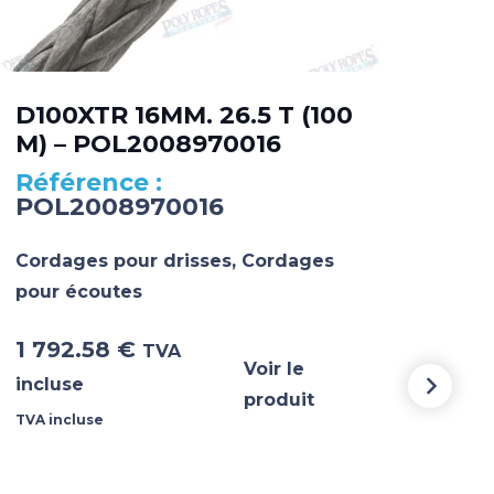
D100XTR 16MM. 26.5 T (100
D10
M) – POL2008970016
M)
POL2008970016
PO
Cordages pour drisses
,
Cordages
Cord
pour écoutes
pou
1 792.58
€
1 7
TVA
Voir le
incluse
incl
produit
TVA incluse
TVA i