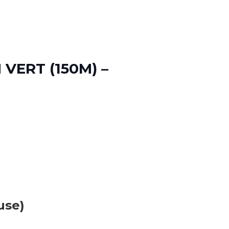
VERT (150M) –
use)