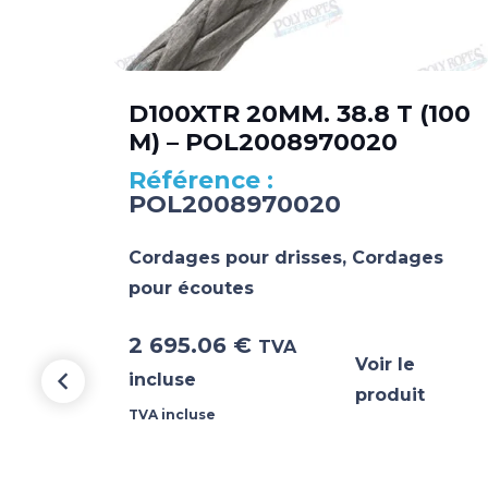
D100XTR 20MM. 38.8 T (100
M) – POL2008970020
GE
POL2008970020
Cordages pour drisses
,
Cordages
pour écoutes
2 695.06
€
TVA
Voir le
incluse
produit
TVA incluse