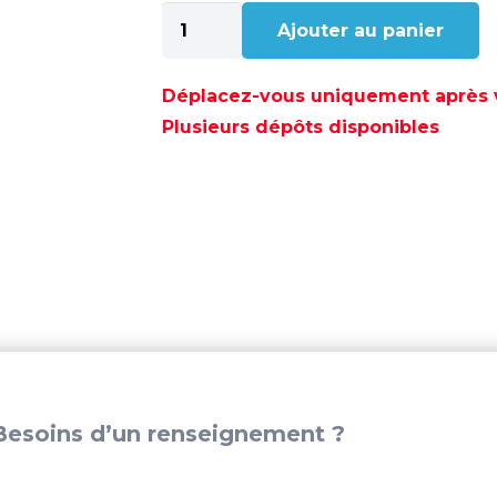
quantité
Ajouter au panier
de
POLY-
BRAID-
Déplacez-vous uniquement après va
24
Plusieurs dépôts disponibles
8MM
VERT
(150M)
-
POL2205832608
esoins d’un renseignement ?