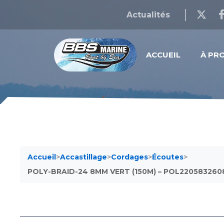
Actualités
ACCUEIL
À PR
Accueil
>
Accastillage
>
Cordages
>
Écoutes
>
POLY-BRAID-24 8MM VERT (150M) – POL220583260