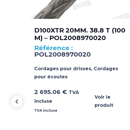
D100XTR 20MM. 38.8 T (100
M) – POL2008970020
POL2008970020
UNE
0
Cordages pour drisses
,
Cordages
pour écoutes
2 695.06
€
TVA
Voir le
incluse
produit
TVA incluse