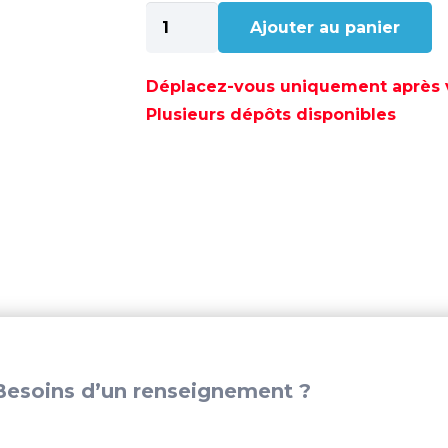
quantité
Ajouter au panier
de
POLY-
BRAID-
Déplacez-vous uniquement après va
32
Plusieurs dépôts disponibles
14MM
VERT
(110M)
-
POL2205812114
esoins d’un renseignement ?