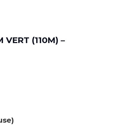
 VERT (110M) –
use)