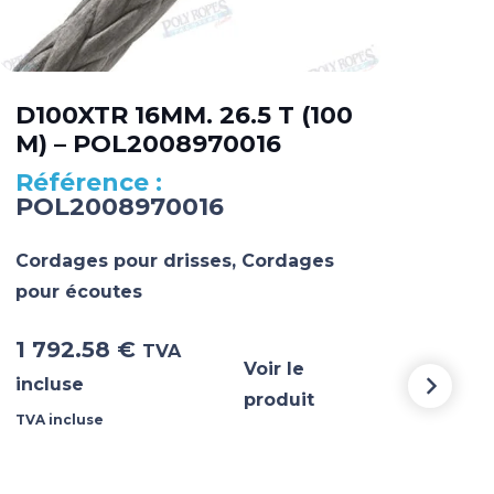
D100XTR 16MM. 26.5 T (100
D10
M) – POL2008970016
M)
POL2008970016
PO
Cordages pour drisses
,
Cordages
Cord
pour écoutes
pou
1 792.58
€
1 7
TVA
Voir le
incluse
incl
produit
TVA incluse
TVA i