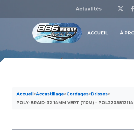
Actualités
ACCUEIL
À PR
Accueil
>
Accastillage
>
Cordages
>
Drisses
>
POLY-BRAID-32 14MM VERT (110M) – POL2205812114