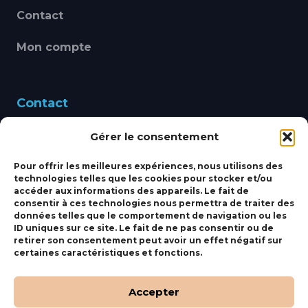
Contact
Mon compte
Contact
Gérer le consentement
460 Avenue Alain Le
Leap 83220 LE PRADET
Pour offrir les meilleures expériences, nous utilisons des
technologies telles que les cookies pour stocker et/ou
bbsmarine@bbs-
accéder aux informations des appareils. Le fait de
consentir à ces technologies nous permettra de traiter des
marine.fr
données telles que le comportement de navigation ou les
ID uniques sur ce site. Le fait de ne pas consentir ou de
Fixe:
04 27 50 24 50
retirer son consentement peut avoir un effet négatif sur
certaines caractéristiques et fonctions.
Mobile:
06 69 44 48 83
Accepter