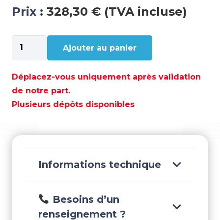
Prix :
328,30 € (TVA incluse)
quantité
Ajouter au panier
de
POLY-
BRAID-
Déplacez-vous uniquement après validation
32
de notre part.
8
Plusieurs dépôts disponibles
MM
GRIS/NOIR
(150M)
-
POL2081812608
Informations technique
Besoins d’un
renseignement ?