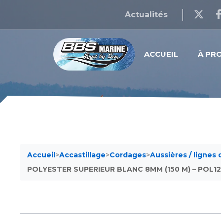
Actualités
ACCUEIL
À PR
Accueil
>
Accastillage
>
Cordages
>
Aussières / lignes
POLYESTER SUPERIEUR BLANC 8MM (150 M) – POL1