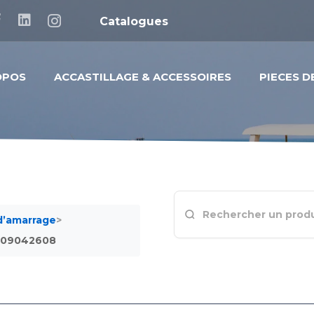
Catalogues
OPOS
ACCASTILLAGE & ACCESSOIRES
PIECES 
 d’amarrage
>
209042608