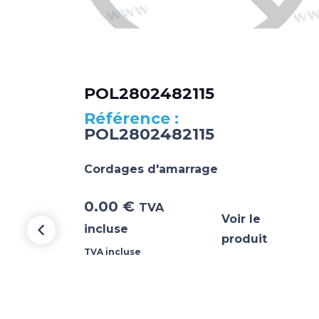
15
POL2802482115
POL2802482115
Cordages d'amarrage
0.00
€
TVA
Voir le
incluse
produit
TVA incluse