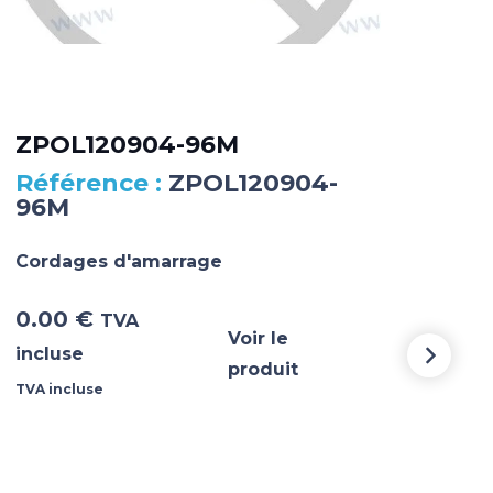
ZPOL120904-96M
ZP
ZPOL120904-
96M
55
Cordages d'amarrage
Cor
0.00
€
0.
TVA
Voir le
incluse
incl
produit
TVA incluse
TVA i