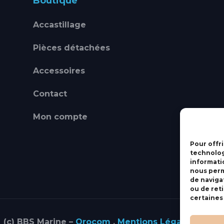
Boutique
Accastillage
Pièces détachées
Accessoires
Contact
Mon compte
Pour offri
technolog
informati
nous perm
de navigat
ou de ret
certaines
(c) BBS Marine –
Orocom
.
Mentions Légales
.
C.G.V