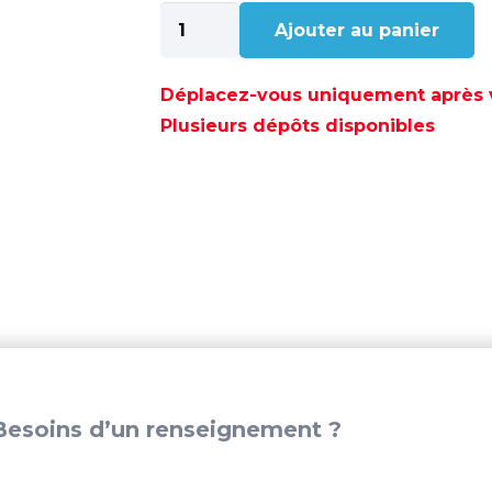
quantité
Ajouter au panier
de
POLYESTER
SUPERIEUR
Déplacez-vous uniquement après va
BLANC
Plusieurs dépôts disponibles
8MM
(150
M)
-
POL1209042608
esoins d’un renseignement ?