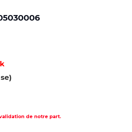
-05030006
ck
use)
lidation de notre part.