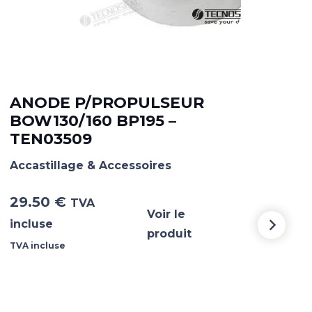
ANODE P/PROPULSEUR
AN
BOW130/160 BP195 –
15
TEN03509
TE
Accastillage & Accessoires
Acca
29.50
€
51.
TVA
Voir le
incluse
incl
produit
TVA incluse
TVA i