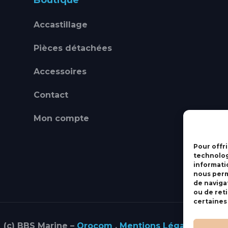
Boutique
Accastillage
Pièces détachées
Accessoires
Contact
Mon compte
Pour offri
technolog
informati
nous perm
de navigat
ou de ret
certaines
(c) BBS Marine –
Orocom
.
Mentions Légales
.
C.G.V