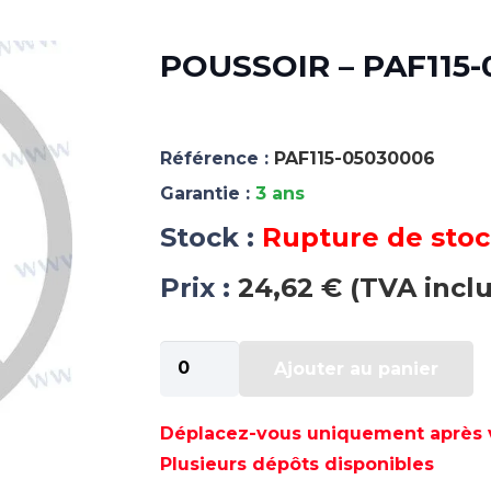
POUSSOIR – PAF115
Référence :
PAF115-05030006
Garantie :
3 ans
Stock :
Rupture de sto
Prix :
24,62 € (TVA incl
quantité
Ajouter au panier
de
POUSSOIR
-
Déplacez-vous uniquement après va
PAF115-
Plusieurs dépôts disponibles
05030006