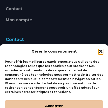
Contact
Mon compte
Contact
Gérer le consentement
460 Avenue Alain Le
Leap 83220 LE PRADET
Pour offrir les meilleures expériences, nous utilisons des
technologies telles que les cookies pour stocker et/ou
bbsmarine@bbs-
accéder aux informations des appareils. Le fait de
consentir à ces technologies nous permettra de traiter des
marine.fr
données telles que le comportement de navigation ou les
ID uniques sur ce site. Le fait de ne pas consentir ou de
Fixe:
04 27 50 24 50
retirer son consentement peut avoir un effet négatif sur
certaines caractéristiques et fonctions.
Mobile:
06 69 44 48 83
Accepter