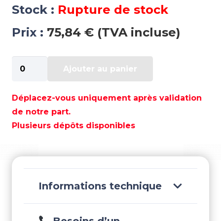
Stock :
Rupture de stock
Prix :
75,84 € (TVA incluse)
quantité
Ajouter au panier
de
QUAYSIDE
CHALLENGER
Déplacez-vous uniquement après validation
I
de notre part.
GRISE
Plusieurs dépôts disponibles
40
-
QY21040
Informations technique