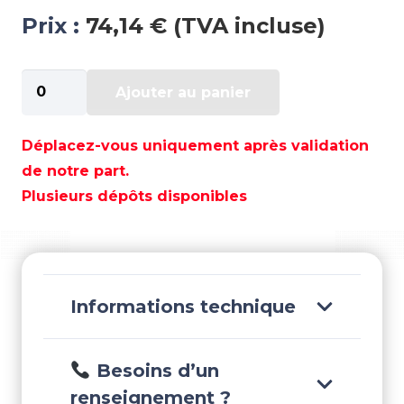
Prix :
74,14 € (TVA incluse)
quantité
Ajouter au panier
de
QUAYSIDE
CLIPPER
Déplacez-vous uniquement après validation
MARRON
de notre part.
36
Plusieurs dépôts disponibles
-
QY40036
Informations technique
Besoins d’un
renseignement ?