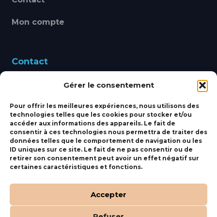
Mon compte
Contact
Gérer le consentement
460 Avenue Alain Le
Leap 83220 LE PRADET
Pour offrir les meilleures expériences, nous utilisons des
technologies telles que les cookies pour stocker et/ou
bbsmarine@bbs-
accéder aux informations des appareils. Le fait de
consentir à ces technologies nous permettra de traiter des
marine.fr
données telles que le comportement de navigation ou les
ID uniques sur ce site. Le fait de ne pas consentir ou de
Fixe:
04 27 50 24 50
retirer son consentement peut avoir un effet négatif sur
certaines caractéristiques et fonctions.
Mobile:
06 69 44 48 83
Accepter
Refuser