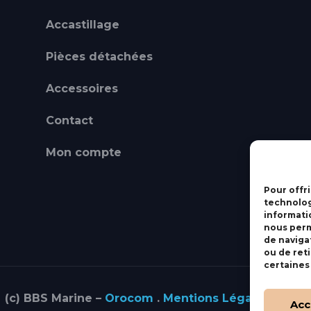
Accastillage
Pièces détachées
Accessoires
Contact
Mon compte
Pour offri
technolog
informati
nous perm
de navigat
ou de ret
certaines
(c) BBS Marine –
Orocom
.
Mentions Légales
.
C.G.V
Acc