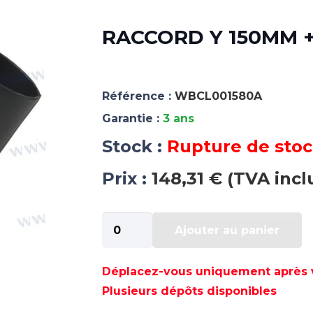
RACCORD Y 150MM +
Référence :
WBCL001580A
Garantie :
3 ans
Stock :
Rupture de sto
Prix :
148,31 € (TVA incl
quantité
Ajouter au panier
de
RACCORD
Y
Déplacez-vous uniquement après va
150MM
Plusieurs dépôts disponibles
+