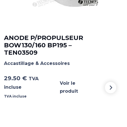
ANODE P/PROPULSEUR
AN
BOW130/160 BP195 –
15
TEN03509
TE
Accastillage & Accessoires
Acca
29.50
€
51.
TVA
Voir le
incluse
incl
produit
TVA incluse
TVA i