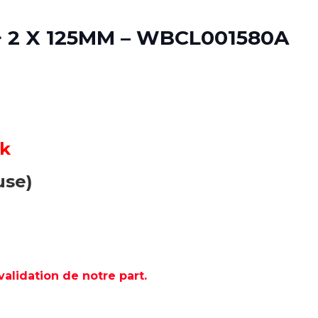
 2 X 125MM – WBCL001580A
ck
use)
lidation de notre part.