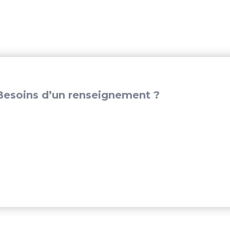
2
X
125MM
-
WBCL001580A
esoins d’un renseignement ?