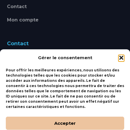
Contact
Mon compte
Contact
Gérer le consentement
460 Avenue Alain Le
Leap 83220 LE PRADET
Pour offrir les meilleures expériences, nous utilisons des
technologies telles que les cookies pour stocker et/ou
bbsmarine@bbs-
accéder aux informations des appareils. Le fait de
consentir à ces technologies nous permettra de traiter des
marine.fr
données telles que le comportement de navigation ou les
ID uniques sur ce site. Le fait de ne pas consentir ou de
Fixe:
04 27 50 24 50
retirer son consentement peut avoir un effet négatif sur
certaines caractéristiques et fonctions.
Mobile:
06 69 44 48 83
Accepter