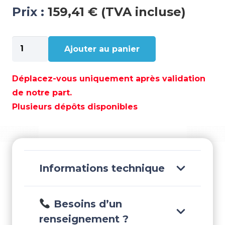
Prix :
159,41 € (TVA incluse)
quantité
Ajouter au panier
de
RACING-
2002
Déplacez-vous uniquement après validation
4MM.
de notre part.
JAUNE/BLEU
Plusieurs dépôts disponibles
(100
M)
-
POL2246912040
Informations technique
Besoins d’un
renseignement ?