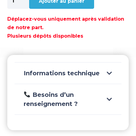
Ajouter au panier
de
RESSORT
-
Déplacez-vous uniquement après validation
PAF15-
de notre part.
01010314
Plusieurs dépôts disponibles
Informations technique
Besoins d’un
renseignement ?