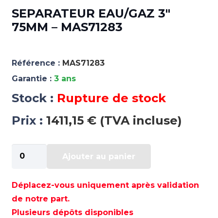
SEPARATEUR EAU/GAZ 3″
75MM – MAS71283
Référence :
MAS71283
Garantie :
3 ans
Stock :
Rupture de stock
Prix :
1411,15 € (TVA incluse)
quantité
Ajouter au panier
de
SEPARATEUR
EAU/GAZ
Déplacez-vous uniquement après validation
3"
de notre part.
75MM
Plusieurs dépôts disponibles