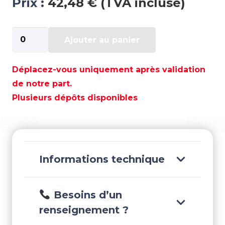
Prix :
42,48 € (TVA incluse)
quantité
Ajouter au panier
de
SILENT
BLOC
Déplacez-vous uniquement après validation
YAMAHA
de notre part.
-
Plusieurs dépôts disponibles
REC62Y-
44555-
00
Informations technique
Besoins d’un
renseignement ?