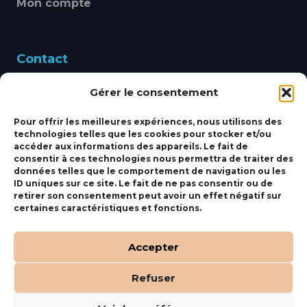
Mon compte
Contact
Gérer le consentement
460 Avenue Alain Le
Leap 83220 LE PRADET
Pour offrir les meilleures expériences, nous utilisons des
technologies telles que les cookies pour stocker et/ou
bbsmarine@bbs-
accéder aux informations des appareils. Le fait de
consentir à ces technologies nous permettra de traiter des
marine.fr
données telles que le comportement de navigation ou les
ID uniques sur ce site. Le fait de ne pas consentir ou de
Fixe:
04 27 50 24 50
retirer son consentement peut avoir un effet négatif sur
certaines caractéristiques et fonctions.
Mobile:
06 69 44 48 83
Accepter
Refuser
(c) BBS Marine –
Orocom
.
Mentions Légales
.
C.G.V