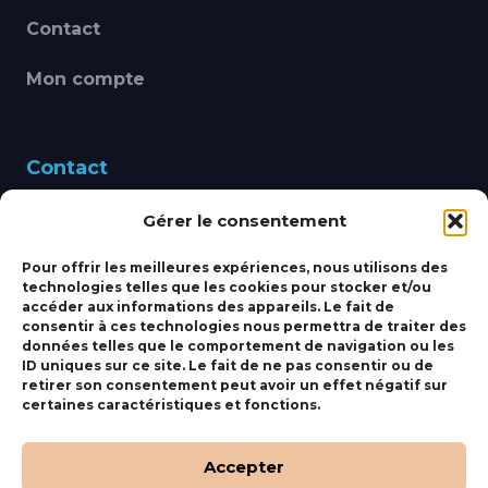
Contact
Mon compte
Contact
Gérer le consentement
460 Avenue Alain Le
Leap 83220 LE PRADET
Pour offrir les meilleures expériences, nous utilisons des
technologies telles que les cookies pour stocker et/ou
bbsmarine@bbs-
accéder aux informations des appareils. Le fait de
consentir à ces technologies nous permettra de traiter des
marine.fr
données telles que le comportement de navigation ou les
ID uniques sur ce site. Le fait de ne pas consentir ou de
Fixe:
04 27 50 24 50
retirer son consentement peut avoir un effet négatif sur
certaines caractéristiques et fonctions.
Mobile:
06 69 44 48 83
Accepter