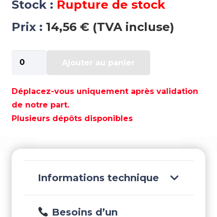
Stock :
Rupture de stock
Prix :
14,56 € (TVA incluse)
quantité
Ajouter au panier
de
TERMINAISON
GUIDE
Déplacez-vous uniquement après validation
BIMINI
de notre part.
CHROME
Plusieurs dépôts disponibles
-
TAY5962
Informations technique
Besoins d’un