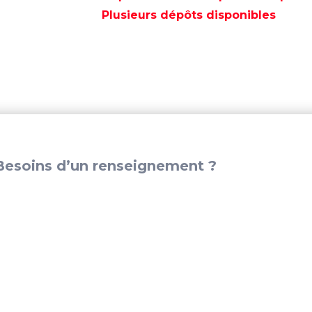
INOX
Plusieurs dépôts disponibles
727KG
-
KBWT77S-
16
esoins d’un renseignement ?