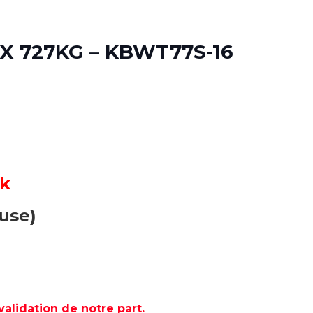
X 727KG – KBWT77S-16
ck
luse)
lidation de notre part.