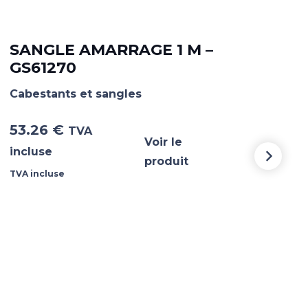
SANGLE AMARRAGE 1 M –
SA
GS61270
GS
Cabestants et sangles
Cabe
53.26
€
54
TVA
Voir le
incluse
incl
produit
TVA incluse
TVA i