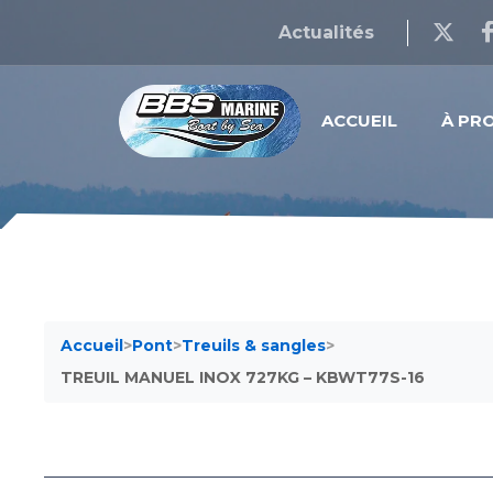
Actualités
ACCUEIL
À PR
Accueil
>
Pont
>
Treuils & sangles
>
TREUIL MANUEL INOX 727KG – KBWT77S-16