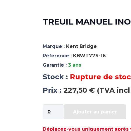
TREUIL MANUEL INO
Marque :
Kent Bridge
Référence :
KBWT77S-16
Garantie :
3 ans
Stock :
Rupture de sto
Prix :
227,50 € (TVA inc
quantité
Ajouter au panier
de
TREUIL
MANUEL
Déplacez-vous uniquement après va