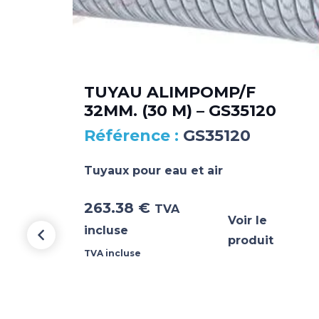
TUYAU ALIMPOMP/F
32MM. (30 M) – GS35120
M.
GS35120
Tuyaux pour eau et air
263.38
€
TVA
Voir le
incluse
produit
TVA incluse