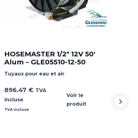
HOSEMASTER 1/2″ 12V 50′
HO
Alum – GLE05510-12-50
Al
Tuyaux pour eau et air
Tuya
896.47
€
89
TVA
Voir le
incluse
incl
produit
TVA incluse
TVA i