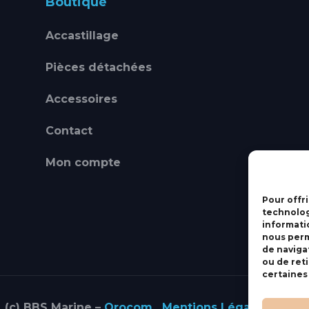
Boutique
Accastillage
Pièces détachées
Accessoires
Contact
Mon compte
Pour offri
technolog
informati
nous perm
de navigat
ou de ret
certaines
(c) BBS Marine –
Orocom
.
Mentions Légales
.
C.G.V