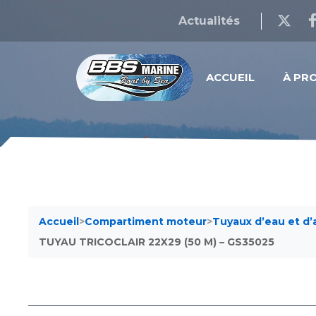
Actualités
ACCUEIL
À PR
Accueil
>
Compartiment moteur
>
Tuyaux d’eau et d’a
TUYAU TRICOCLAIR 22X29 (50 M) – GS35025