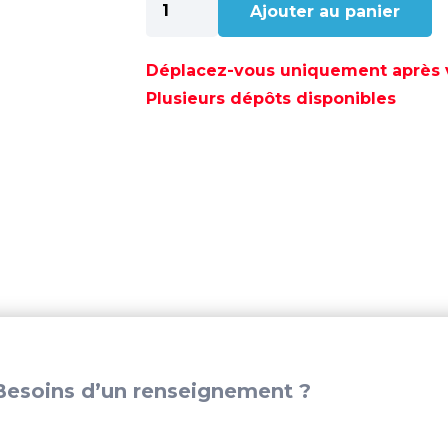
Ajouter au panier
de
TUYAU
TRICOCLAIR
Déplacez-vous uniquement après va
22X29
Plusieurs dépôts disponibles
(50
M)
-
GS35025
esoins d’un renseignement ?