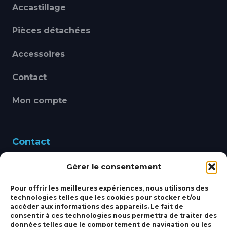
Accastillage
Pièces détachées
Accessoires
Contact
Mon compte
Contact
Gérer le consentement
460 Avenue Alain Le
Leap 83220 LE PRADET
Pour offrir les meilleures expériences, nous utilisons des
technologies telles que les cookies pour stocker et/ou
bbsmarine@bbs-
accéder aux informations des appareils. Le fait de
consentir à ces technologies nous permettra de traiter des
marine.fr
données telles que le comportement de navigation ou les