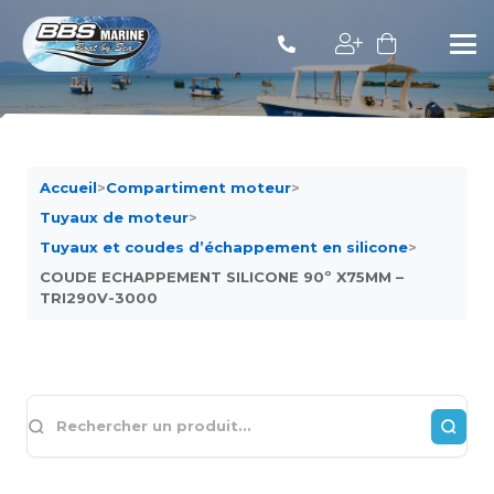
Accueil
>
Compartiment moteur
>
Tuyaux de moteur
>
Tuyaux et coudes d’échappement en silicone
>
COUDE ECHAPPEMENT SILICONE 90º X75MM –
TRI290V-3000