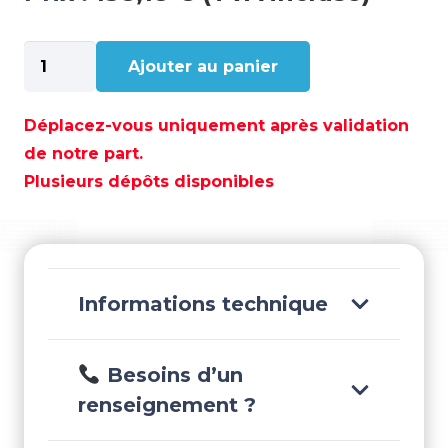
quantité
Ajouter au panier
de
COUDE
ECHAPPEMENT
Déplacez-vous uniquement après validation
SILICONE
de notre part.
90º
Plusieurs dépôts disponibles
X75MM
-
TRI290V-
3000
Informations technique
Besoins d’un
renseignement ?