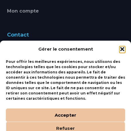
Mon compte
Contact
Gérer le consentement
460 Avenue Alain Le
Leap 83220 LE PRADET
Pour offrir les meilleures expériences, nous utilisons des
technologies telles que les cookies pour stocker et/ou
bbsmarine@bbs-
accéder aux informations des appareils. Le fait de
consentir à ces technologies nous permettra de traiter des
marine.fr
données telles que le comportement de navigation ou les
ID uniques sur ce site. Le fait de ne pas consentir ou de
Fixe:
04 27 50 24 50
retirer son consentement peut avoir un effet négatif sur
certaines caractéristiques et fonctions.
Mobile:
06 69 44 48 83
Accepter
Refuser
(c) BBS Marine –
Orocom
.
Mentions Légales
.