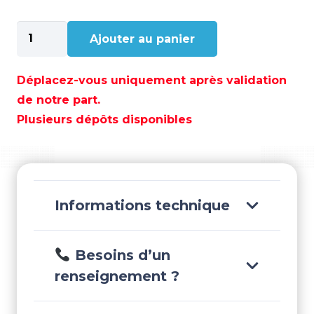
quantité
Ajouter au panier
de
PIED
SIEGE
Déplacez-vous uniquement après validation
TELESCOPIQUE
de notre part.
A
Plusieurs dépôts disponibles
GAS
350-
450MM
-
GS73257
Informations technique
Besoins d’un
renseignement ?