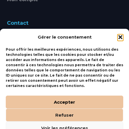
Contact
Gérer le consentement
460 Avenue Alain Le
Leap 83220 LE PRADET
Pour offrir les meilleures expériences, nous utilisons des
technologies telles que les cookies pour stocker et/ou
bbsmarine@bbs-
accéder aux informations des appareils. Le fait de
consentir à ces technologies nous permettra de traiter des
marine.fr
données telles que le comportement de navigation ou les
ID uniques sur ce site. Le fait de ne pas consentir ou de
Fixe:
04 27 50 24 50
retirer son consentement peut avoir un effet négatif sur
certaines caractéristiques et fonctions.
Mobile:
06 69 44 48 83
Accepter
Refuser
(c) BBS Marine –
Orocom
.
Mentions Légales
.
C.G.V
Voir les préférences