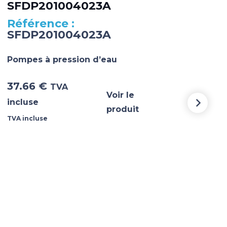
SFDP201004023A
SF
SFDP201004023A
SF
Pompes à pression d’eau
Pomp
37.66
€
37.
TVA
Voir le
incluse
incl
produit
TVA incluse
TVA i