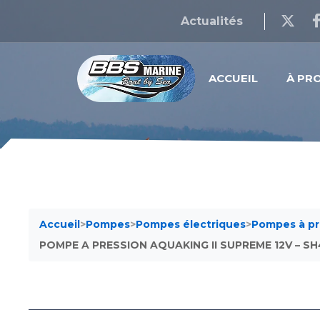
Actualités
ACCUEIL
À PR
Accueil
>
Pompes
>
Pompes électriques
>
Pompes à pr
POMPE A PRESSION AQUAKING II SUPREME 12V – SH