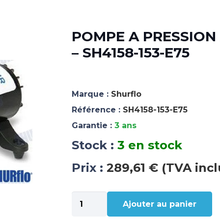
POMPE A PRESSION 
– SH4158-153-E75
Marque :
Shurflo
Référence :
SH4158-153-E75
Garantie :
3 ans
Stock :
3 en stock
Prix :
289,61 € (TVA incl
quantité
Ajouter au panier
de