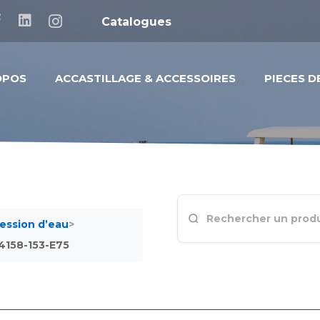
Catalogues
OPOS
ACCASTILLAGE & ACCESSOIRES
PIECES 
ession d’eau
>
4158-153-E75