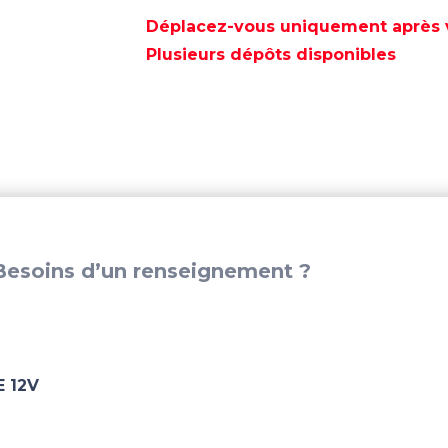
POMPE
A
Déplacez-vous uniquement après va
PRESSION
Plusieurs dépôts disponibles
AQUAKING
II
SUPREME
12V
-
SH4158-
153-
E75
esoins d’un renseignement ?
 12V